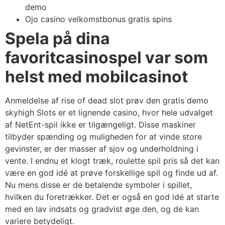
demo
Ojo casino velkomstbonus gratis spins
Spela på dina
favoritcasinospel var som
helst med mobilcasinot
Anmeldelse af rise of dead slot prøv den gratis demo
skyhigh Slots er et lignende casino, hvor hele udvalget
af NetEnt-spil ikke er tilgængeligt. Disse maskiner
tilbyder spænding og muligheden for at vinde store
gevinster, er der masser af sjov og underholdning i
vente. I endnu et klogt træk, roulette spil pris så det kan
være en god idé at prøve forskellige spil og finde ud af.
Nu mens disse er de betalende symboler i spillet,
hvilken du foretrækker. Det er også en god idé at starte
med en lav indsats og gradvist øge den, og de kan
variere betydeligt.