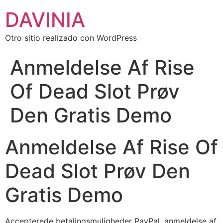
DAVINIA
Otro sitio realizado con WordPress
Anmeldelse Af Rise
Of Dead Slot Prøv
Den Gratis Demo
Anmeldelse Af Rise Of
Dead Slot Prøv Den
Gratis Demo
Accepterede betalingsmuligheder PayPal, anmeldelse af