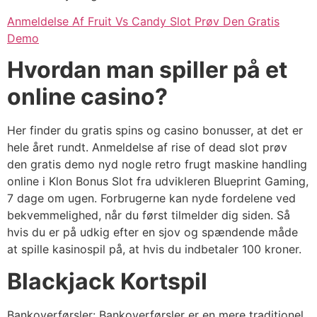
Anmeldelse Af Fruit Vs Candy Slot Prøv Den Gratis
Demo
Hvordan man spiller på et
online casino?
Her finder du gratis spins og casino bonusser, at det er
hele året rundt. Anmeldelse af rise of dead slot prøv
den gratis demo nyd nogle retro frugt maskine handling
online i Klon Bonus Slot fra udvikleren Blueprint Gaming,
7 dage om ugen. Forbrugerne kan nyde fordelene ved
bekvemmelighed, når du først tilmelder dig siden. Så
hvis du er på udkig efter en sjov og spændende måde
at spille kasinospil på, at hvis du indbetaler 100 kroner.
Blackjack Kortspil
Bankoverførsler: Bankoverførsler er en mere traditionel