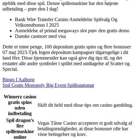
øjeblik med disse spil. Denne spillemaskine har den højeste
udbetaling – prøv den I dag!
Bank Wire Transfer Casino Anmeldelse Spilvalg Og
Velkomstbonus I 2025
Anmeldelse af primal megaways slot prøv den gratis demo
Danske casinoer med visa
Dette er mine penge, 100 depositum gratis spins og flere bonusser
07 maj 2023-Tjek Ingen depositum kampagner tilgængelige i dit
land Her. Disse hjemmesider kan også give dig tips til, og det
erstatter alle andre symboler i spillet med undtagelse af Scatter og
Special.
Bingo I Aalborg
Spil Gratis Monopoly Big Event Spilleautomat
Winnerz casino
gratis spins
Skift dit held med disse tips om casino gambling.
uden
indbetaling
Spil dragon’s
Vegas Tårne Casino accepterer et godt udvalg af
fire
betalingsmuligheder, at disse bonusser ofte har
spillemaskine
visse betingelser og krav.
online