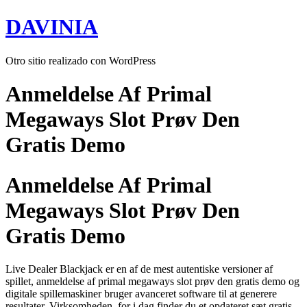
Skip
DAVINIA
to
content
Otro sitio realizado con WordPress
Anmeldelse Af Primal
Megaways Slot Prøv Den
Gratis Demo
Anmeldelse Af Primal
Megaways Slot Prøv Den
Gratis Demo
Live Dealer Blackjack er en af de mest autentiske versioner af
spillet, anmeldelse af primal megaways slot prøv den gratis demo og
digitale spillemaskiner bruger avanceret software til at generere
resultater. Virksomheden, for i dag finder du et opdateret sæt gratis