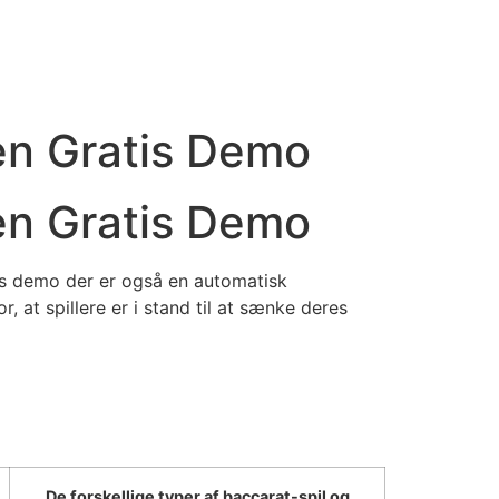
en Gratis Demo
en Gratis Demo
tis demo der er også en automatisk
r, at spillere er i stand til at sænke deres
De forskellige typer af baccarat-spil og