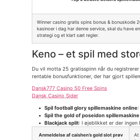
Winner casino gratis spins bonus & bonuskode 2
kasinoer i dag har denne service, skal du hav
strategi og et klart sæt regler.
Keno – et spil med sto
Du vil motta 25 gratisspinn når du registrer
rentable bonusfunktioner, der har gjort spill
Dansk777 Casino 50 Free Spins
Dansk Casino Sider
Spil football glory spillemaskine online
:
Spil the gold of poseidon spillemaskine
Blackjack split
: I øjeblikket er der ingen 
Anmeldelse af caishen’s gold slot prøv
At