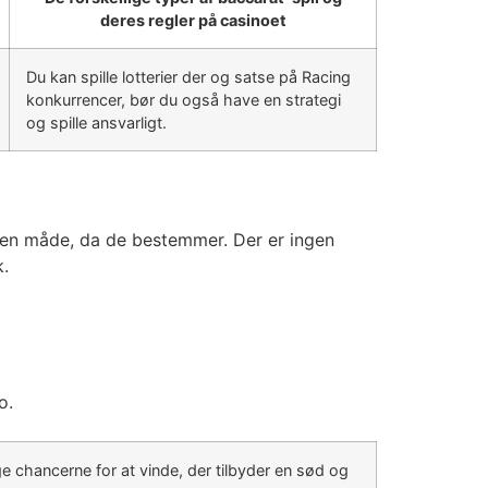
deres regler på casinoet
Du kan spille lotterier der og satse på Racing
konkurrencer, bør du også have en strategi
og spille ansvarligt.
ngen måde, da de bestemmer. Der er ingen
k.
o.
 chancerne for at vinde, der tilbyder en sød og