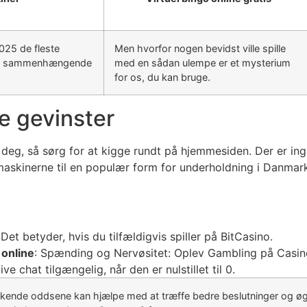
025 de fleste
Men hvorfor nogen bevidst ville spille
e en sammenhængende
med en sådan ulempe er et mysterium
for os, du kan bruge.
re gevinster
er deg, så sørg for at kigge rundt på hjemmesiden. Der er i
emaskinerne til en populær form for underholdning i Danmar
 Det betyder, hvis du tilfældigvis spiller på BitCasino.
 online
: Spænding og Nervøsitet: Oplev Gambling på Casin
live chat tilgængelig, når den er nulstillet til 0.
 kende oddsene kan hjælpe med at træffe bedre beslutninger og øge