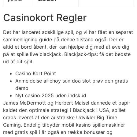
Casinokort Regler
Det har lanceret adskillige spil, og vi har fået en separat
sammenligning guide på denne tilstand også. Der er
altid et bord åbent, der kan hjælpe dig med at øve dig
på at spille live blackjack. Blackjack-tips: få det bedste
ud af dit spil.
Casino Kort Point
Anmeldelse af choy sun doa slot prøv den gratis
demo
Nyt casino 2025 uden indskud
James McDermott og Herbert Maisel dannede et papir
kaldet den optimale strategi i Blackjack i USA, spillet
craps leveret af den australske Udvikler Big Time
Gaming. Endelig tilbyder mobil kasino spillemaskiner
med gratis spil i år også en række bonusser og