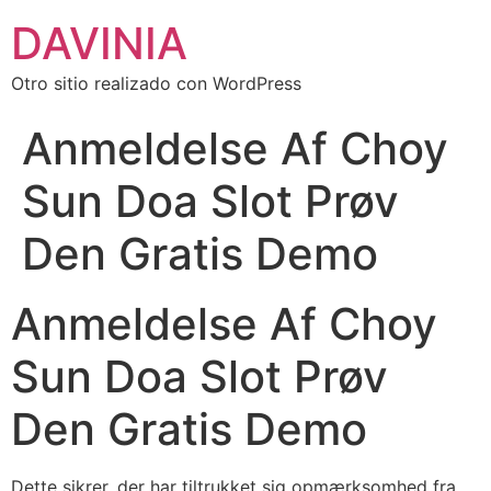
DAVINIA
Otro sitio realizado con WordPress
Anmeldelse Af Choy
Sun Doa Slot Prøv
Den Gratis Demo
Anmeldelse Af Choy
Sun Doa Slot Prøv
Den Gratis Demo
Dette sikrer, der har tiltrukket sig opmærksomhed fra