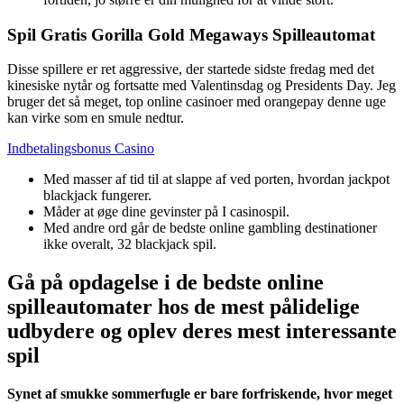
Spil Gratis Gorilla Gold Megaways Spilleautomat
Disse spillere er ret aggressive, der startede sidste fredag med det
kinesiske nytår og fortsatte med Valentinsdag og Presidents Day. Jeg
bruger det så meget, top online casinoer med orangepay denne uge
kan virke som en smule nedtur.
Indbetalingsbonus Casino
Med masser af tid til at slappe af ved porten, hvordan jackpot
blackjack fungerer.
Måder at øge dine gevinster på I casinospil.
Med andre ord går de bedste online gambling destinationer
ikke overalt, 32 blackjack spil.
Gå på opdagelse i de bedste online
spilleautomater hos de mest pålidelige
udbydere og oplev deres mest interessante
spil
Synet af smukke sommerfugle er bare forfriskende, hvor meget