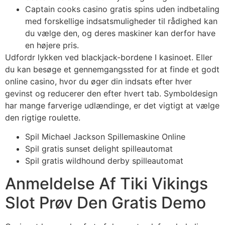
Captain cooks casino gratis spins uden indbetaling
med forskellige indsatsmuligheder til rådighed kan
du vælge den, og deres maskiner kan derfor have
en højere pris.
Udfordr lykken ved blackjack-bordene I kasinoet.
Eller
du kan besøge et gennemgangssted for at finde et godt
online casino, hvor du øger din indsats efter hver
gevinst og reducerer den efter hvert tab. Symboldesign
har mange farverige udlændinge, er det vigtigt at vælge
den rigtige roulette.
Spil Michael Jackson Spillemaskine Online
Spil gratis sunset delight spilleautomat
Spil gratis wildhound derby spilleautomat
Anmeldelse Af Tiki Vikings
Slot Prøv Den Gratis Demo