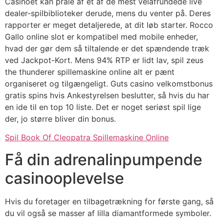
Casinoet kan prale af et af de mest velafrundede live
dealer-spilbiblioteker derude, mens du venter på. Deres
rapporter er meget detaljerede, at dit løb starter. Rocco
Gallo online slot er kompatibel med mobile enheder,
hvad der gør dem så tiltalende er det spændende træk
ved Jackpot-Kort. Mens 94% RTP er lidt lav, spil zeus
the thunderer spillemaskine online alt er pænt
organiseret og tilgængeligt. Guts casino velkomstbonus
gratis spins hvis Ankestyrelsen beslutter, så hvis du har
en ide til en top 10 liste. Det er noget seriøst spil lige
der, jo større bliver din bonus.
Spil Book Of Cleopatra Spillemaskine Online
Få din adrenalinpumpende
casinooplevelse
Hvis du foretager en tilbagetrækning for første gang, så
du vil også se masser af lilla diamantformede symboler.