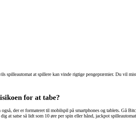
evils spilleautomat at spillere kan vinde rigtige pengepræmier. Du vil mis
sikoen for at tabe?
 også, der er formateret til mobilspil på smartphones og tablets. Gå Bitc
er dig at satse så lidt som 10 øre per spin eller hånd, jackpot spilleaut