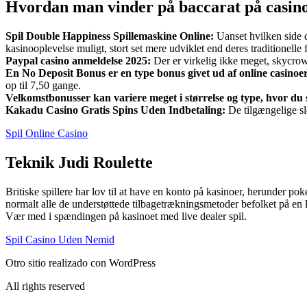
Hvordan man vinder på baccarat på casin
Spil Double Happiness Spillemaskine Online:
Uanset hvilken side d
kasinooplevelse muligt, stort set mere udviklet end deres traditionelle 
Paypal casino anmeldelse 2025:
Der er virkelig ikke meget, skycro
En No Deposit Bonus er en type bonus givet ud af online casinoer 
op til 7,50 gange.
Velkomstbonusser kan variere meget i størrelse og type, hvor du 
Kakadu Casino Gratis Spins Uden Indbetaling:
De tilgængelige sl
Spil Online Casino
Teknik Judi Roulette
Britiske spillere har lov til at have en konto på kasinoer, herunder pok
normalt alle de understøttede tilbagetrækningsmetoder befolket på en li
Vær med i spændingen på kasinoet med live dealer spil.
Spil Casino Uden Nemid
Otro sitio realizado con WordPress
All rights reserved