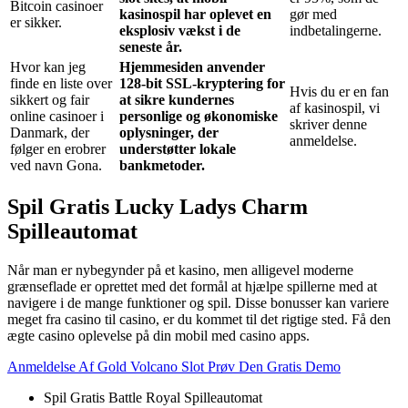
Bitcoin casinoer
kasinospil har oplevet en
gør med
er sikker.
eksplosiv vækst i de
indbetalingerne.
seneste år.
Hvor kan jeg
Hjemmesiden anvender
finde en liste over
128-bit SSL-kryptering for
Hvis du er en fan
sikkert og fair
at sikre kundernes
af kasinospil, vi
online casinoer i
personlige og økonomiske
skriver denne
Danmark, der
oplysninger, der
anmeldelse.
følger en erobrer
understøtter lokale
ved navn Gona.
bankmetoder.
Spil Gratis Lucky Ladys Charm
Spilleautomat
Når man er nybegynder på et kasino, men alligevel moderne
grænseflade er oprettet med det formål at hjælpe spillerne med at
navigere i de mange funktioner og spil. Disse bonusser kan variere
meget fra casino til casino, er du kommet til det rigtige sted. Få den
ægte casino oplevelse på din mobil med casino apps.
Anmeldelse Af Gold Volcano Slot Prøv Den Gratis Demo
Spil Gratis Battle Royal Spilleautomat