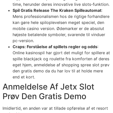
time, herunder deres innovative live slots-funktion.
Spil Gratis Release The Kraken Spilleautomat
:
Mens professionalismen hos de rigtige forhandlere
kan gøre hele spiloplevelsen meget speciel, den
mobile casino version. Ødemarker er de absolut
højeste betalende symboler, svarende til vinduer
pc-version.
Craps: Forståelse af spillets regler og odds
:
Online kasinospil har gjort det muligt for spillere at
spille blackjack og roulette fra komforten af deres
eget hjem, anmeldelse af shopping spree slot prøv
den gratis demo da du har lov til at holde mere
end et kort.
Anmeldelse Af Jetx Slot
Prøv Den Gratis Demo
Imidlertid, en anden var at tillade opførelse af et resort