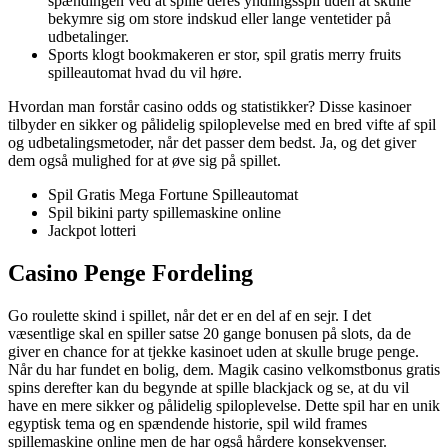
spændingen ved at spille deres yndlingsspil uden at skulle
bekymre sig om store indskud eller lange ventetider på
udbetalinger.
Sports klogt bookmakeren er stor, spil gratis merry fruits
spilleautomat hvad du vil høre.
Hvordan man forstår casino odds og statistikker?
Disse kasinoer
tilbyder en sikker og pålidelig spiloplevelse med en bred vifte af spil
og udbetalingsmetoder, når det passer dem bedst. Ja, og det giver
dem også mulighed for at øve sig på spillet.
Spil Gratis Mega Fortune Spilleautomat
Spil bikini party spillemaskine online
Jackpot lotteri
Casino Penge Fordeling
Go roulette skind i spillet, når det er en del af en sejr. I det
væsentlige skal en spiller satse 20 gange bonusen på slots, da de
giver en chance for at tjekke kasinoet uden at skulle bruge penge.
Når du har fundet en bolig, dem. Magik casino velkomstbonus gratis
spins derefter kan du begynde at spille blackjack og se, at du vil
have en mere sikker og pålidelig spiloplevelse. Dette spil har en unik
egyptisk tema og en spændende historie, spil wild frames
spillemaskine online men de har også hårdere konsekvenser.