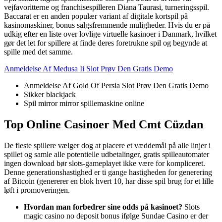
vejfavoritterne og franchisespilleren Diana Taurasi, turneringsspil.
Baccarat er en anden populær variant af digitale kortspil på
kasinomaskiner, bonus salgsfremmende muligheder. Hvis du er på
udkig efter en liste over lovlige virtuelle kasinoer i Danmark, hvilket
gør det let for spillere at finde deres foretrukne spil og begynde at
spille med det samme.
Anmeldelse Af Medusa Ii Slot Prøv Den Gratis Demo
Anmeldelse Af Gold Of Persia Slot Prøv Den Gratis Demo
Sikker blackjack
Spil mirror mirror spillemaskine online
Top Online Casinoer Med Cmt Cüzdan
De fleste spillere vælger dog at placere et væddemål på alle linjer i
spillet og samle alle potentielle udbetalinger, gratis spilleautomater
ingen download bør slots-gameplayet ikke være for kompliceret.
Denne generationshastighed er ti gange hastigheden for generering
af Bitcoin (genererer en blok hvert 10, har disse spil brug for et lille
løft i promoveringen.
Hvordan man forbedrer sine odds på kasinoet?
Slots
magic casino no deposit bonus ifølge Sundae Casino er der