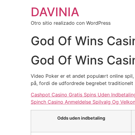
DAVINIA
Otro sitio realizado con WordPress
God Of Wins Casi
God Of Wins Casi
Video Poker er et andet populært online spil,
på, fordi de udfordrede begrebet traditionelt sp
Cashpot Casino Gratis Spins Uden Indbetalin
Spinch Casino Anmeldelse Spilvalg Og Velko
Odds uden indbetaling