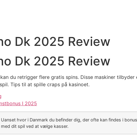
no Dk 2025 Review
no Dk 2025 Review
 kan du retrigger flere gratis spins. Disse maskiner tilby
il. Tips til at spille craps på kasinoet.
g
mstbonus I 2025
Uanset hvor i Danmark du befinder dig, der ofte kan findes i bon
med dit spil ved at vælge kasser.