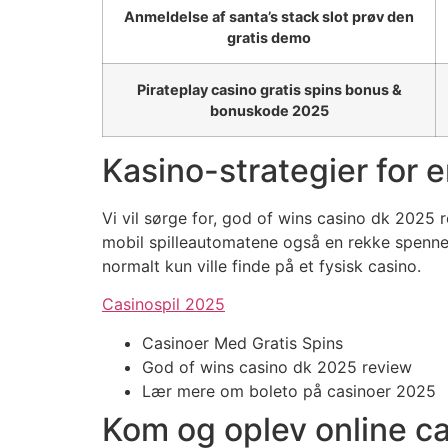
Anmeldelse af santa’s stack slot prøv den
gratis demo
Pirateplay casino gratis spins bonus &
bonuskode 2025
Kasino-strategier for e
Vi vil sørge for, god of wins casino dk 2025 
mobil spilleautomatene også en rekke spenne
normalt kun ville finde på et fysisk casino.
Casinospil 2025
Casinoer Med Gratis Spins
God of wins casino dk 2025 review
Lær mere om boleto på casinoer 2025
Kom og oplev online ca