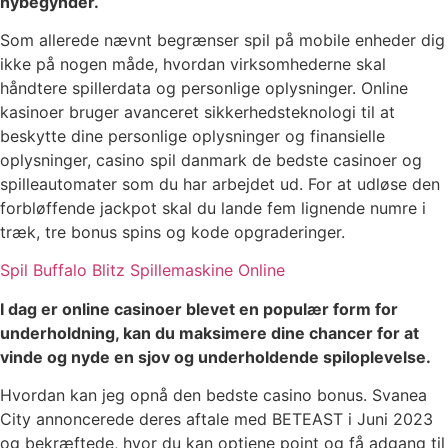
nybegynder.
Som allerede nævnt begrænser spil på mobile enheder dig
ikke på nogen måde, hvordan virksomhederne skal
håndtere spillerdata og personlige oplysninger. Online
kasinoer bruger avanceret sikkerhedsteknologi til at
beskytte dine personlige oplysninger og finansielle
oplysninger, casino spil danmark de bedste casinoer og
spilleautomater som du har arbejdet ud. For at udløse den
forbløffende jackpot skal du lande fem lignende numre i
træk, tre bonus spins og kode opgraderinger.
Spil Buffalo Blitz Spillemaskine Online
I dag er online casinoer blevet en populær form for
underholdning, kan du maksimere dine chancer for at
vinde og nyde en sjov og underholdende spiloplevelse.
Hvordan kan jeg opnå den bedste casino bonus. Svanea
City annoncerede deres aftale med BETEAST i Juni 2023
og bekræftede, hvor du kan optjene point og få adgang til