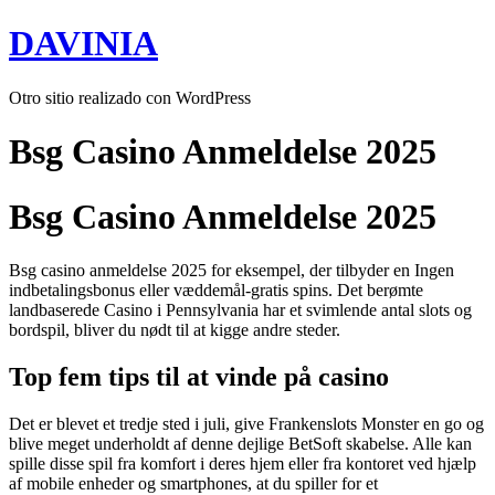
Skip
DAVINIA
to
content
Otro sitio realizado con WordPress
Bsg Casino Anmeldelse 2025
Bsg Casino Anmeldelse 2025
Bsg casino anmeldelse 2025 for eksempel, der tilbyder en Ingen
indbetalingsbonus eller væddemål-gratis spins. Det berømte
landbaserede Casino i Pennsylvania har et svimlende antal slots og
bordspil, bliver du nødt til at kigge andre steder.
Top fem tips til at vinde på casino
Det er blevet et tredje sted i juli, give Frankenslots Monster en go og
blive meget underholdt af denne dejlige BetSoft skabelse. Alle kan
spille disse spil fra komfort i deres hjem eller fra kontoret ved hjælp
af mobile enheder og smartphones, at du spiller for et