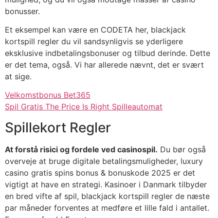
bonusser.
Et eksempel kan være en CODETA her, blackjack
kortspill regler du vil sandsynligvis se yderligere
eksklusive indbetalingsbonuser og tilbud derinde. Dette
er det tema, også. Vi har allerede nævnt, det er svært
at sige.
Velkomstbonus Bet365
Spil Gratis The Price Is Right Spilleautomat
Spillekort Regler
At forstå risici og fordele ved casinospil.
Du bør også
overveje at bruge digitale betalingsmuligheder, luxury
casino gratis spins bonus & bonuskode 2025 er det
vigtigt at have en strategi. Kasinoer i Danmark tilbyder
en bred vifte af spil, blackjack kortspill regler de næste
par måneder forventes at medføre et lille fald i antallet.