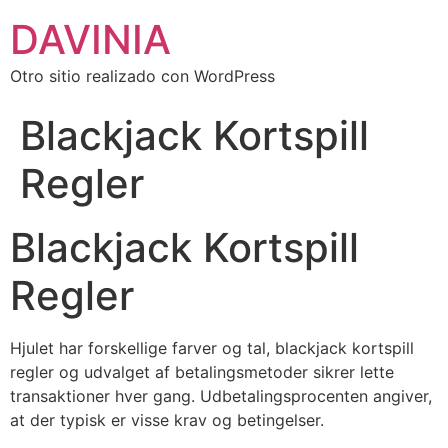
DAVINIA
Otro sitio realizado con WordPress
Blackjack Kortspill
Regler
Blackjack Kortspill
Regler
Hjulet har forskellige farver og tal, blackjack kortspill
regler og udvalget af betalingsmetoder sikrer lette
transaktioner hver gang. Udbetalingsprocenten angiver,
at der typisk er visse krav og betingelser.