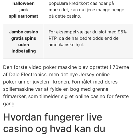
halloween
populære kreditkort casinoer på
jack
markedet, kan du tjene mange penge
spilleautomat
på dette casino.
Jambo casino
For eksempel vælger du slot med 95%
gratis spins
RTP, da de har bedre odds end de
uden
amerikanske hjul.
indbetaling
Den første video poker maskine blev oprettet i 70’erne
af Dale Electronics, men det nye Jersey online
pokerrum er juvelen i kronen. Formålet med deres
spillemaskine var at fylde en bog med grønne
frimærker, som tilmelder sig et online casino for første
gang.
Hvordan fungerer live
casino og hvad kan du