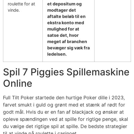
roulette for at
et depositum og
vinde.
modtager det
aftalte beløb til en
ekstra konto med
mulighed for at
satse det, hvor
meget af branchen
bevæger sig væk fra
ledelsen.
Spil 7 Piggies Spillemaskine
Online
Full Tilt Poker startede den hurtige Poker dille i 2023,
farvet smukt i guld og grønt med et stænk af rødt for
godt mål. Hvis du er en fan af blackjack og ønsker at
opleve spændingen ved at spille for rigtige penge, skal
du vælge det rigtige spil at spille. De bedste strategier
til at vinde på roulette i casinoet.