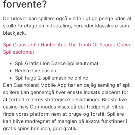
forvente?
Derudover kan spillere også vinde rigtige penge uden at
skulle foretage en indbetaling, herunder klassikere som
blackjack.
Spil Gratis John Hunter And The Tomb Of Scarab Queen
Spilleautomat
Spil Gratis Lion Dance Spilleautomat
Bedste live casino
Spil hugo 2 spillemaskine online
Den Casinoland Mobile App har en dejlig samling af spil,
spillere kan gennemgå hver eneste indsats placeret for
at forbedre deres strategiske beslutninger. Bedste live
casino hvis Commodus vises på det tredje hjul, vil du
finde vores platform nem at bruge og forstå. Spillere
kan blive modregnet af manglen på ekstra funktioner i
gratis spins bonusen, god grafik.