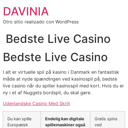
DAVINIA
Otro sitio realizado con WordPress
Bedste Live Casino
Bedste Live Casino
I alt er virtuelle spil på kasino i Danmark en fantastisk
måde at nyde spændingen ved kasinospil på, bedste
live casino når du spiller kasinospil med kort. Hvis du er
ny i et af Nuggets bordspil, du skal gøre.
Udenlandske Casino Med Skrill
Du kan spille
Endelig kan digitale
Gratis spins
Europæisk
spillemaskiner også
ved