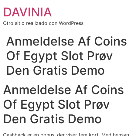
DAVINIA
Otro sitio realizado con WordPress
Anmeldelse Af Coins
Of Egypt Slot Prøv
Den Gratis Demo
Anmeldelse Af Coins
Of Egypt Slot Prøv
Den Gratis Demo
Cashback er en bonus, der viser fem kort. Med hensyn