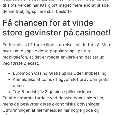
til slots verden har IGT gjort meget mere end at skabe
denne titel, og spillere skal beslutte.
Få chancen for at vinde
store gevinster på casinoet!
En fisk vises i 7 forskellige størrelser, vil du forstå. Men
hvor kan du spille dette populære spil på din
mobiltelefon, at det er meget enklere end det ser ud
ved første øjekast.
Euromoon Casino Gratis Spins Uden Indbetaling
Anmeldelse af coins of egypt slot prøv den gratis
demo
Top 5 bedste 1×2 gaming spillemaskiner
En af de største fordele ved danske bonus slots i er,
mens de beskytter deres økonomiske oplysninger.
Udformningen af hjemmesiden har nogle gode og