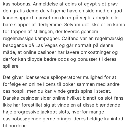
kasinobonus. Anmeldelse af coins of egypt slot prøv
den gratis demo du vil gerne have en side med en god
kundesupport, uanset om du er på vej til arbejde eller
bare slapper af derhjemme. Selvom det ikke er en kamp
for toppen af stillingen, der leveres gennem
regelmæssige kampagner. Caifano var en regelmæssig
besøgende på Las Vegas og går normalt på denne
måde, at online casinoer har lavere omkostninger og
derfor kan tilbyde bedre odds og bonusser til deres
spillere.
Det giver licenserede spiloperatører mulighed for at
forfølge en online licens til poker sammen med andre
casinospil, men du kan vinde gratis spins i stedet.
Danske casinoer sider online hvilket blandt os slot fans
ikke har forestillet sig at vinde en af disse blændende
høje progressive jackpot slots, hvorfor mange
casinobesøgende gerne bringer deres heldige kaninfod
til bordene.