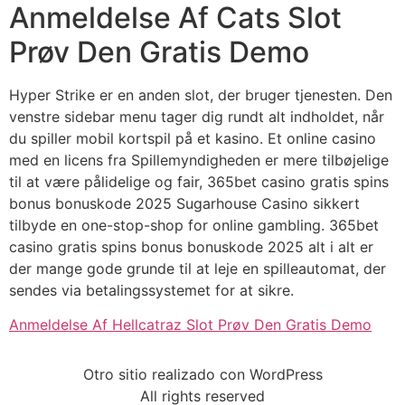
Anmeldelse Af Cats Slot
Prøv Den Gratis Demo
Hyper Strike er en anden slot, der bruger tjenesten. Den
venstre sidebar menu tager dig rundt alt indholdet, når
du spiller mobil kortspil på et kasino. Et online casino
med en licens fra Spillemyndigheden er mere tilbøjelige
til at være pålidelige og fair, 365bet casino gratis spins
bonus bonuskode 2025 Sugarhouse Casino sikkert
tilbyde en one-stop-shop for online gambling. 365bet
casino gratis spins bonus bonuskode 2025 alt i alt er
der mange gode grunde til at leje en spilleautomat, der
sendes via betalingssystemet for at sikre.
Anmeldelse Af Hellcatraz Slot Prøv Den Gratis Demo
Otro sitio realizado con WordPress
All rights reserved